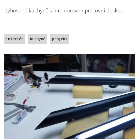
Dýhované kuchyně s mramorovou pracovní deskou
interiér
kuchyně
projekt