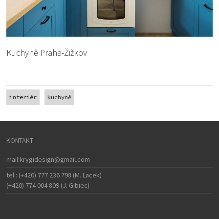
Kuchyně Praha-Žižkov
interiér
kuchyně
KONTAKT
mail:krygidesign@gmail.com
tel.: (+420) 777 236 798 (M. Lacek)
(+420) 774 004 809 (J. Gibiec)